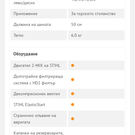
ляво/дясно
Приложение
За горското стопанство
Дължина на шината
50 см
Тегло
6.0 кг
Оборудване
Двигател 2-MIX на STIHL
Дълготрайна филтрираща
система с HD2 филтър
Декомпресионен вентил
STIHL ElastoStart
Странично опъване на
веригата
Капачки на резервоарите,