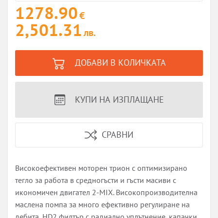
1278.90
€
2,501.31
лв.
ДОБАВИ В КОЛИЧКАТА
КУПИ НА ИЗПЛАЩАНЕ
СРАВНИ
Високоефективен моторен трион с оптимизирано
тегло за работа в средногъсти и гъсти масиви с
икономичен двигател 2-МІХ. Високопроизводителна
маслена помпа за много ефективно регулиране на
дебита, HD2 филтър с радиално уплътнение, капачки