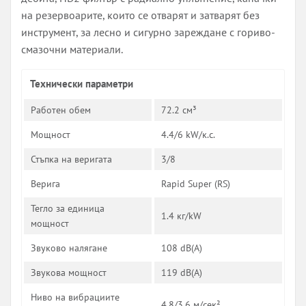
на резервоарите, които се отварят и затварят без
инструмент, за лесно и сигурно зареждане с гориво-
смазочни материали.
Технически параметри
Работен обем
72.2 см³
Мощност
4.4/6 kW/к.с.
Стъпка на веригата
3/8
Верига
Rapid Super (RS)
Тегло за единица
1.4 кг/kW
мощност
Звуково налягане
108 dB(A)
Звукова мощност
119 dB(A)
Ниво на вибрациите
4.8/3.6 м/сек²