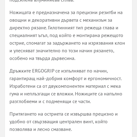
Ножицата е предназначена за прецизни резитби на
овощни и декоративни дървета с механизъм за
директно рязане. Гилотинният тип режеща глава и
специалният ъгъл, под който е монтирана режещото
острие, спомагат за задържането на изрязвания клон
и улесняват значително по този начин рязането,
особено на твърда дървесина.
Дръжките ERGOGRIP се изпълняват по начин,
гарантиращ най-добрия комфорт и ергономичност.
Изработени са от двукомпонентен материал с мека
гума и неплъзгащи се вложки. Ножиците са напълно
разглобяеми и с подменящи се части.
Притягането на остриета се извършва прецизно и
удобно от свързващия централен винт, който
позволява и лесно смазване.