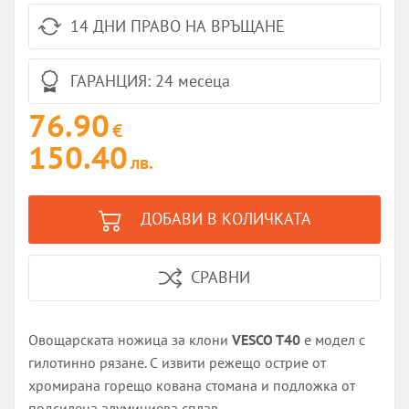
14 ДНИ ПРАВО НА ВРЪЩАНЕ
ГАРАНЦИЯ: 24 месеца
76.90
€
150.40
лв.
ДОБАВИ В КОЛИЧКАТА
СРАВНИ
Овощарската ножица за клони
VESCO T40
е модел с
гилотинно рязане. С извити режещо острие от
хромирана горещо кована стомана и подложка от
подсилена алуминиева сплав.