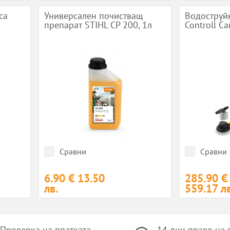
са
Универсален почистващ
Водоструйк
препарат STIHL CP 200, 1л
Controll Ca
Сравни
Сравни
6.90 €
13.50
285.90 €
лв.
559.17 лв
Проверка на пратката
14 дни право на