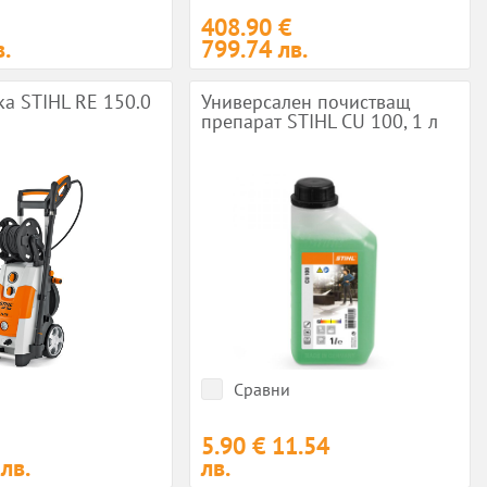
408.90 €
.
799.74 лв.
а STIHL RE 150.0
Универсален почистващ
препарат STIHL CU 100, 1 л
Сравни
5.90 €
11.54
лв.
лв.