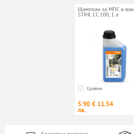
Шампоан за МПС и вак
STIHL CC 100, 1 л
Сравни
5.90 €
11.54
лв.
Безплатна доставка