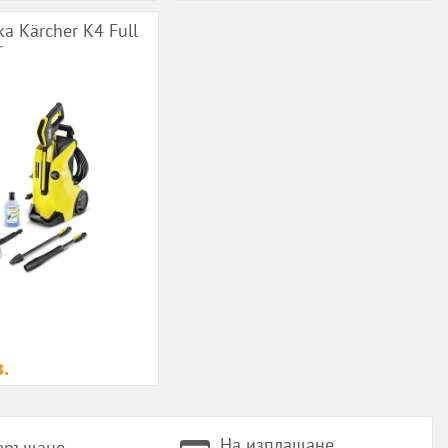
а Kärcher K4 Full
r
.
На изплащане
 връщане