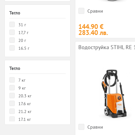
Сравни
Тегло
31 г
144.90 €
283.40 лв.
17,7 г
20 г
Водоструйка STIHL RE 
16.5 г
Тегло
7 кг
9 кг
20.3 кг
17.6 кг
21.2 кг
17.1 кг
Сравни