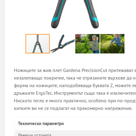
Ножиците за жив плет Gardena PrecisionCut притежават
незалепващо покритие, така че отрязаните върхове да не
форма на ножиците, наподобяваща буквата Z, можете л
дръжките ErgoTec. Инструментът също така е изключител
Ниското тегло е много практично, особено при по-продъ
китките ви не се подлагат на прекомерно напрежение.
Технически параметри
Режещи остриета