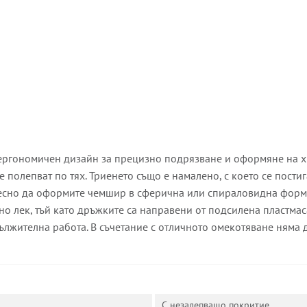
 ергономичен дизайн за прецизно подрязване и оформяне на хр
 полепват по тях. Триенето също е намалено, с което се пости
есно да оформите чемшир в сферична или спираловидна форма.
но лек, тъй като дръжките са направени от подсилена пластмас
лжителна работа. В съчетание с отличното омекотяване няма д
С незалепващо покритие