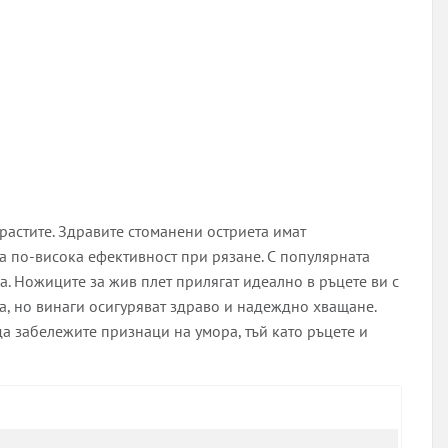
астите. Здравите стоманени остриета имат
га по-висока ефективност при рязане. С популярната
 Ножиците за жив плет прилягат идеално в ръцете ви с
а, но винаги осигуряват здраво и надеждно хващане.
а забележите признаци на умора, тъй като ръцете и