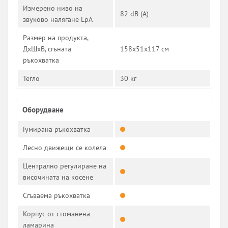
Измерено ниво на
82 dB (A)
звуково налягане LpA
Размер на продукта,
ДxШxВ, сгъната
158х51х117 см
ръкохватка
Тегло
30 кг
Оборудване
Гумирана ръкохватка
Лесно движещи се колела
Централно регулиране на
височината на косене
Сгъваема ръкохватка
Корпус от стоманена
ламарина