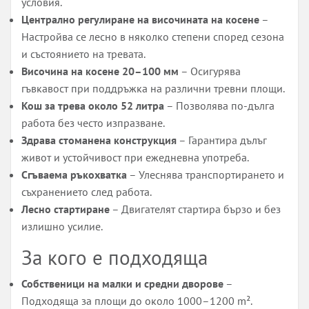
условия.
Централно регулиране на височината на косене
–
Настройва се лесно в няколко степени според сезона
и състоянието на тревата.
Височина на косене 20–100 мм
– Осигурява
гъвкавост при поддръжка на различни тревни площи.
Кош за трева около 52 литра
– Позволява по-дълга
работа без често изпразване.
Здрава стоманена конструкция
– Гарантира дълъг
живот и устойчивост при ежедневна употреба.
Сгъваема ръкохватка
– Улеснява транспортирането и
съхранението след работа.
Лесно стартиране
– Двигателят стартира бързо и без
излишно усилие.
За кого е подходяща
Собственици на малки и средни дворове
–
Подходяща за площи до около 1000–1200 m².