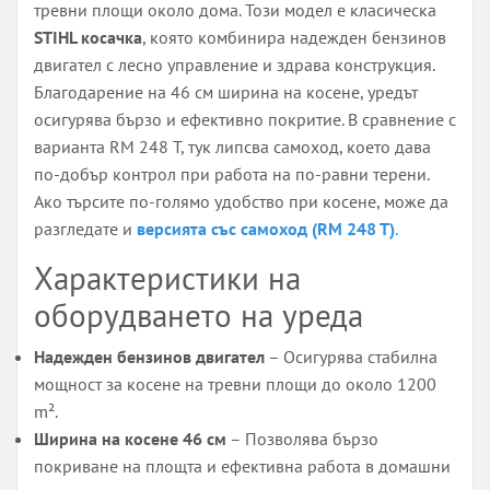
тревни площи около дома. Този модел е класическа
STIHL косачка
, която комбинира надежден бензинов
двигател с лесно управление и здрава конструкция.
Благодарение на 46 см ширина на косене, уредът
осигурява бързо и ефективно покритие. В сравнение с
варианта RM 248 T, тук липсва самоход, което дава
по-добър контрол при работа на по-равни терени.
Ако търсите по-голямо удобство при косене, може да
разгледате и
версията със самоход (RM 248 T)
.
Характеристики на
оборудването на уреда
Надежден бензинов двигател
– Осигурява стабилна
мощност за косене на тревни площи до около 1200
m².
Ширина на косене 46 см
– Позволява бързо
покриване на площта и ефективна работа в домашни