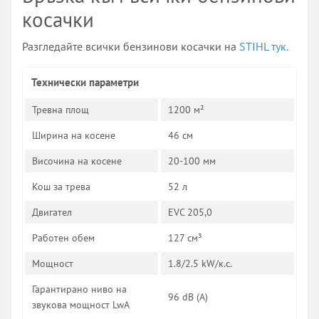
косачки
Разгледайте всички бензинови косачки на
STIHL тук.
Технически параметри
Тревна площ
1200 м²
Ширина на косене
46 см
Височина на косене
20-100 мм
Кош за трева
52 л
Двигател
EVC 205,0
Работен обем
127 см³
Мощност
1.8/2.5 kW/к.с.
Гарантирано ниво на
96 dB (A)
звукова мощност LwA