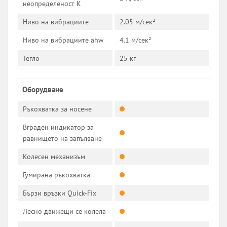
неопределеност К
Ниво на вибрациите
2.05 ­м/сек²
Ниво на вибрациите ahw
4.1 м/сек²
Тегло
25 кг
Оборудване
Ръкохватка за носене
Вграден индикатор за
равнището на запълване
Колесен механизъм
Гумирана ръкохватка
Бързи връзки Quick-Fix
Лесно движещи се колела