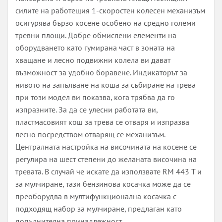
силите на работещия 1-скоростен колесен механизъм
осигурява бързо косене особено на средно големи
тревни площи. Добре обмислени елементи на
оборудването като гумирана част в зоната на
хващане и лесно подвижни колела ви дават
възможност за удобно боравене. Индикаторът за
нивото на запълване на коша за събиране на трева
при този модел ви показва, кога трябва да го
изпразните. За да се улесни работата ви,
пластмасовият кош за трева се отваря и изпразва
лесно посредством отварящ се механизъм.
Централната настройка на височината на косене се
регулира на шест степени до желаната височина на
тревата. В случай че искате да използвате RM 443 T и
за мулчиране, тази бензинова косачка може да се
преоборудва в мултифункционална косачка с
подходящ набор за мулчиране, предлаган като
допълнителна принадлежност.