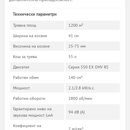
Технически параметри
Тревна площ
1200 м²
Ширина на косене
41 см
Височина на косене
25-75 мм
Кош за трева
55 л
Двигател
Серия 550 EX OHV RS
Работен обем
140 см³
Мощност
2.1/2.8 kW/к.с.
Работни обороти
2800 об/мин
Гарантирано ниво на
94 dB (A)
звукова мощност LwA
Коефициент на
2 м/сек²