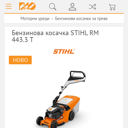
Моторни уреди
Бензинови косачки за трева
›
Бензинова косачка STIHL RM
443.3 Т
НОВО