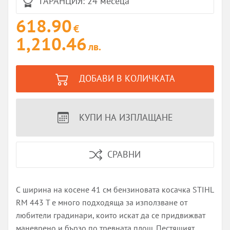
ГАРАНЦИЯ: 24 месеца
618.90
€
1,210.46
лв.
ДОБАВИ В КОЛИЧКАТА
КУПИ НА ИЗПЛАЩАНЕ
СРАВНИ
С ширина на косене 41 см бензиновата косачка STIHL
RM 443 T е много подходяща за използване от
любители градинари, които искат да се придвижват
маневрено и бързо по тревната площ. Пестящият