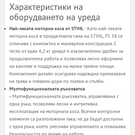
Характеристики на
оборудването на уреда
Най-леката моторна коса от STIHL
- Като най-леката
моторна коса в продуктовата гама на STIHL, FS 38 се
отличава с компактна и маневрена конструкция. С
тегло от едва 4,2 кг уредът е изключително удобен за
продължителна работа и позволява лесно оформяне
на кантове и поддръжка на малки тревни площи.
Компактният дизайн осигурява надеждно премахване
на трева и плевели дори по пътеки и стълби.
Мултифункционалната ръкохватка
-
Мултифункционалната ръкохватка, управлявана с
една ръка, позволява лесна и интуитивна
експлоатация на моторната коса. Всички контролни
елементи са разположени така, че да бъдат достъпни
с една ръка, което улеснява управлението и повишава
безопасността по време на работа.