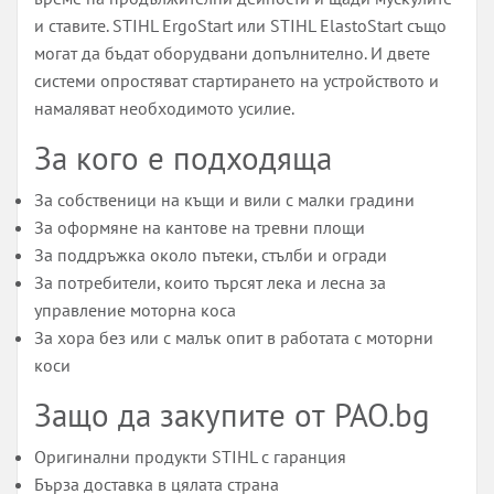
и ставите. STIHL ErgoStart или STIHL ElastoStart също
могат да бъдат оборудвани допълнително. И двете
системи опростяват стартирането на устройството и
намаляват необходимото усилие.
За кого е подходяща
За собственици на къщи и вили с малки градини
За оформяне на кантове на тревни площи
За поддръжка около пътеки, стълби и огради
За потребители, които търсят лека и лесна за
управление моторна коса
За хора без или с малък опит в работата с моторни
коси
Защо да закупите от PAO.bg
Оригинални продукти STIHL с гаранция
Бърза доставка в цялата страна