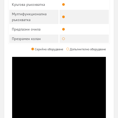
Кръгова ръкохватка
Мултифункционална
ръкохватка
Предпазни очила
Презрамен колан
Серийно оборудване
Допълнително оборудване