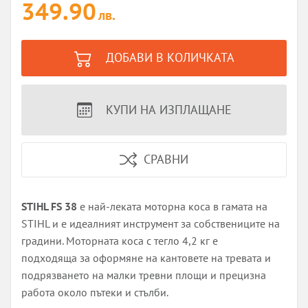
349.90
лв.
ДОБАВИ В КОЛИЧКАТА
КУПИ НА ИЗПЛАЩАНЕ
СРАВНИ
STIHL FS 38
е най-леката моторна коса в гамата на
STIHL и е идеалният инструмент за собствениците на
градини. Моторната коса с тегло 4,2 кг е
подходяща за оформяне на кантовете на тревата и
подрязването на малки тревни площи и прецизна
работа около пътеки и стълби.