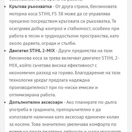
Кръгова ръкохватка
- От друга страна, бензиновата
моторна коса STIHL FS 38 може да се управлява
прецизно посредством кръговата си ръкохватка. Тя
осигурява добър контрол и стабилност, особено при
работа в тесни и труднодостъпни пространства, като
около дървета, огради и стълби.
Двигател STIHL 2-MIX
- Други предимства на тази
бензинова коса за трева включват двигател STIHL 2-
MIX, който съчетава висока ефективност с
икономичен разход на гориво. Благодарение на тази
технология уредът предлага надеждна
производителност при по-ниски емисии и
оптимизирана работа.
Допълнителни аксесоари
- Ако планирате по-дълга
употреба в градината, препоръчително е да
използвате наличния като аксесоар единичен колан
за носене. Това значително увеличава комфорта по
време на продължителни дейности и щади мускулите