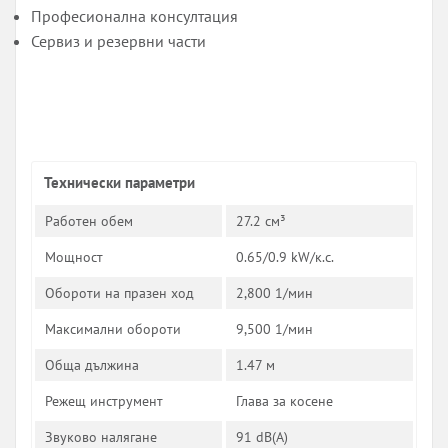
Професионална консултация
Сервиз и резервни части
Технически параметри
Работен обем
27.2 см³
Мощност
0.65/0.9 kW/к.с.
Обороти на празен ход
2,800 1/мин
Максимални обороти
9,500 1/мин
Обща дължина
1.47 ­м
Режещ инструмент
Глава за косене
Звуково налягане
91 dB(A)