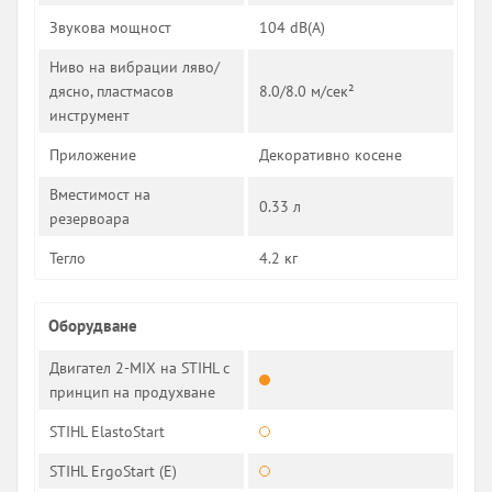
Звукова мощност
104 dB(A)
Ниво на вибрации ляво/
дясно, пластмасов
8.0/8.0 м/сек²
инструмент
Приложение
Декоративно косене
Вместимост на
0.33 л
резервоара
Тегло
4.2 кг
Оборудване
Двигател 2-MIX на STIHL с
принцип на продухване
STIHL ElastoStart
STIHL ErgoStart (E)