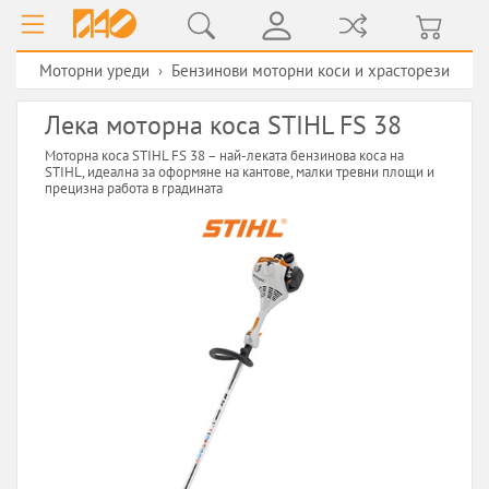
Моторни уреди
Бензинови моторни коси и храсторези
›
Лека моторна коса STIHL FS 38
Моторна коса STIHL FS 38 – най-леката бензинова коса на
STIHL, идеална за оформяне на кантове, малки тревни площи и
прецизна работа в градината