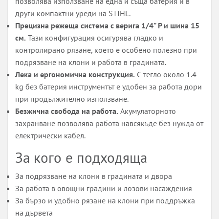
позволява използване на една и съща батерия и в
други компактни уреди на STIHL.
Прецизна режеща система с верига 1/4" P и шина 15
см.
Тази конфигурация осигурява гладко и
контролирано рязане, което е особено полезно при
подрязване на клони и работа в градината.
Лека и ергономична конструкция.
С тегло около 1.4
kg без батерия инструментът е удобен за работа дори
при продължително използване.
Безжична свобода на работа.
Акумулаторното
захранване позволява работа навсякъде без нужда от
електрически кабел.
За кого е подходяща
За подрязване на клони в градината и двора
За работа в овощни градини и лозови насаждения
За бързо и удобно рязане на клони при поддръжка
на дървета