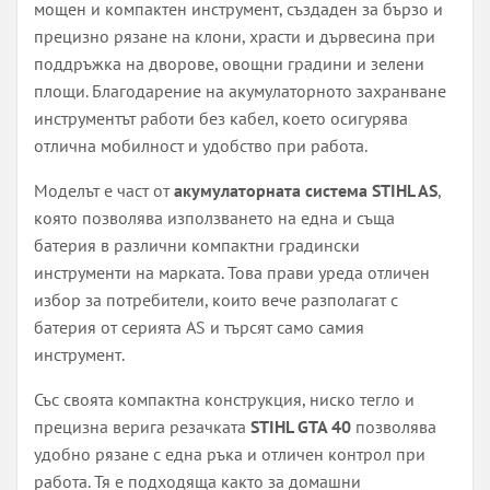
мощен и компактен инструмент, създаден за бързо и
прецизно рязане на клони, храсти и дървесина при
поддръжка на дворове, овощни градини и зелени
площи. Благодарение на акумулаторното захранване
инструментът работи без кабел, което осигурява
отлична мобилност и удобство при работа.
Моделът е част от
акумулаторната система STIHL AS
,
която позволява използването на една и съща
батерия в различни компактни градински
инструменти на марката. Това прави уреда отличен
избор за потребители, които вече разполагат с
батерия от серията AS и търсят само самия
инструмент.
Със своята компактна конструкция, ниско тегло и
прецизна верига резачката
STIHL GTA 40
позволява
удобно рязане с една ръка и отличен контрол при
работа. Тя е подходяща както за домашни