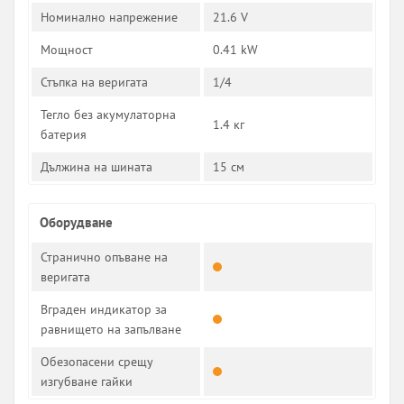
Номинално напрежение
21.6 V
Мощност
0.41 kW
Стъпка на веригата
1/4
Тегло без акумулаторна
1.4 кг
батерия
Дължина на шината
15 см
Оборудване
Странично опъване на
веригата
Вграден индикатор за
равнището на запълване
Обезопасени срещу
изгубване гайки