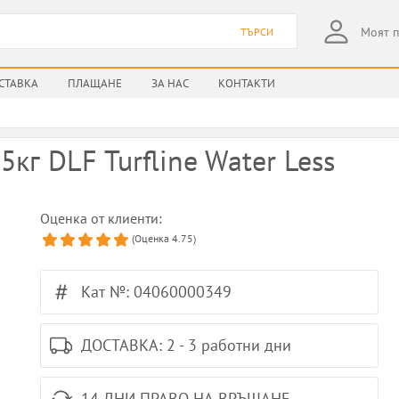
Моят 
ТЪРСИ
СТАВКА
ПЛАЩАНЕ
ЗА НАС
КОНТАКТИ
5кг DLF Turfline Water Less
Оценка от клиенти:
(Оценка
4.75
)
Кат №: 04060000349
ДОСТАВКА: 2 - 3 работни дни
14 ДНИ ПРАВО НА ВРЪЩАНЕ