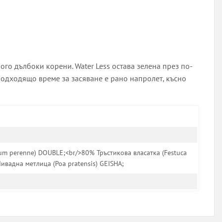
ого дълбоки корени. Water Less остава зелена през по-
подходящо време за засяване е рано напролет, късно
um perenne) DOUBLE;<br/>80% Тръстикова власатка (Festuca
ивадна метлица (Poa pratensis) GEISHA;