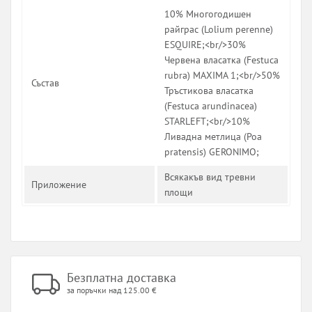
10% Многогодишен
райграс (Lolium perenne)
ESQUIRE;<br/>30%
Червена власатка (Festuca
rubra) MAXIMA 1;<br/>50%
Състав
Тръстикова власатка
(Festuca arundinacea)
STARLEFT;<br/>10%
Ливадна метлица (Poa
pratensis) GERONIMO;
Всякакъв вид тревни
Приложение
площи
Безплатна доставка
за поръчки над 125.00 €