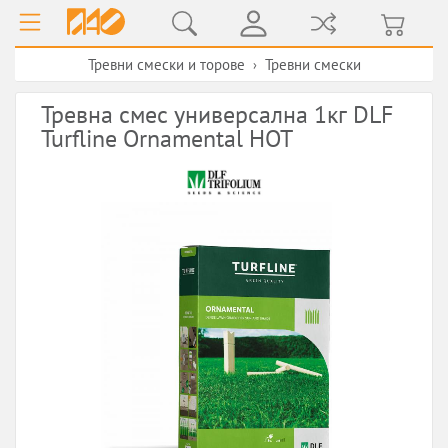
Тревни смески и торове
Тревни смески
›
Тревна смес универсална 1кг DLF
Turfline Ornamental HOT